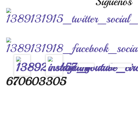
Síguenos
670603305