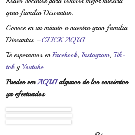
Redes Sociales para conocer mejor nuestra
gran familia Discantus.
Conoce en un minuto a nuestra gran familia
Discantus –
CLICK AQUI
Te esperamos en
Facebook
,
Instagram
,
Tik-
tok
y
Youtube
.
Puedes ver
AQUI
algunos de los conciertos
ya efectuados